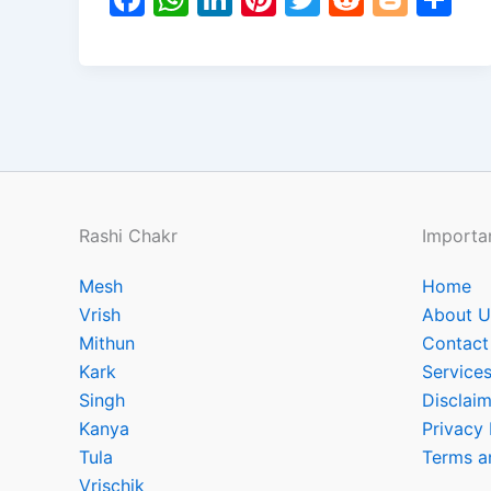
a
h
n
nt
w
e
o
h
c
at
k
er
itt
d
g
ar
e
s
e
e
er
di
g
e
b
A
dI
st
t
er
o
p
n
o
p
k
Rashi Chakr
Importan
Mesh
Home
Vrish
About U
Mithun
Contact
Kark
Service
Singh
Disclaim
Kanya
Privacy 
Tula
Terms a
Vrischik