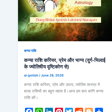
कन्या राशि
कन्या राशि करियर, प्रेम और भाग्य (दुर्ग-भिलाई
के ज्योतिषीय दृष्टिकोण से)
ai-jyotish
/
June 28, 2026
कन्या राशि करियर, प्रेम और उपाय, ज्योतिष शास्त्र में
बारह राशियों का बहुत महत्व है।आज हम बात करेंगे कन्या
राशि की।
F
W
Li
Pi
T
R
Bl
S