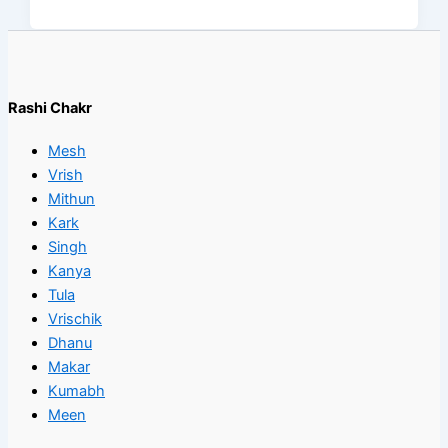
Rashi Chakr
Mesh
Vrish
Mithun
Kark
Singh
Kanya
Tula
Vrischik
Dhanu
Makar
Kumabh
Meen