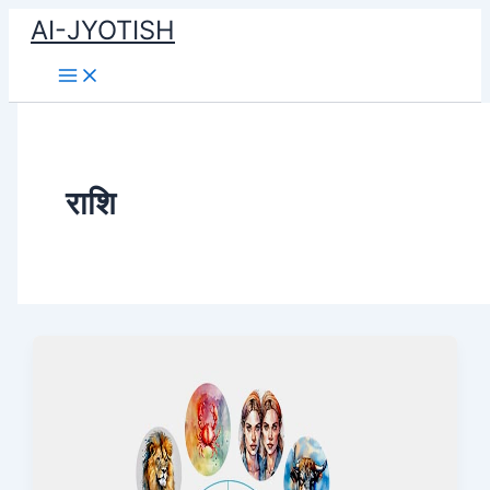
Skip
AI-JYOTISH
to
content
राशि