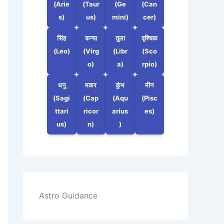
(Arie
(Taur
(Ge
(Can
s)
us)
mini)
cer)
सिंह
कन्या
तुला
वृश्चिक
(Leo)
(Virg
(Libr
(Sco
o)
a)
rpio)
धनु
मकर
कुंभ
मीन
(Sagi
(Cap
(Aqu
(Pisc
ttari
ricor
arius
es)
us)
n)
)
Astro Guidance