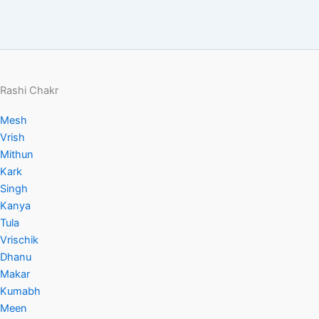
e
s
e
e
er
di
g
e
b
A
dI
st
t
er
o
p
n
o
p
Rashi Chakr
k
Mesh
Vrish
Mithun
Kark
Singh
Kanya
Tula
Vrischik
Dhanu
Makar
Kumabh
Meen