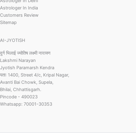
Astrologer In Delhi
Astrologer In India
Customers Review
Sitemap
AI-JYOTISH
दुर्ग भिलाई ज्योतिष लक्ष्मी नारायण
Lakshmi Narayan
Jyotish Paramarsh Kendra
पता: 1400, Street 4/c, Kripal Nagar,
Avanti Bai Chowk, Supela,
Bhilai, Chhattisgarh.
Pincode - 490023
Whatsapp: 70001-30353